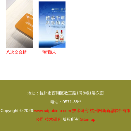
中国科学技
先一“布”技
池”的“智”造
告 咖啡机
术大学如何
术研究
工厂
开启精致生
点燃本科生
活，国产品
科研热情
牌创新突围
八次全会精
'智'酿未
神在基层丨
来，'新'耀
唤醒沉睡科
世界 五粮
技成果，绵
液埋头苦
阳加快建设
干、踔厉奋
地址：杭州市西湖区教工路1号8幢1层东面
具有全国影
发，做世界
电话：0571-38**
响力的科技
一流酒企
Copyright © 2026
www.sdpubinfo.com
技术研究
杭州网新新思软件有限
创新中心
公司
技术研究
版权所有
Sitemap