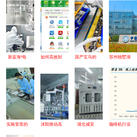
新蓝海!电
如何高效卸
国产宝马的
苏州独墅湖
脑神器:家
载电脑中不
国产供应商
科教创新区
用AI写作工
想看到的预
技术研究
的产教融合
具成为下个
装和第三方
协同创新与
发展之路
热门外接软
软件 技术
未来趋势
件消费大探
与工具解析
究
实验室里的
沭阳推动高
湖北咸安
咖啡机行业
科技火种
端纺织业领
“超级电
专题研究报