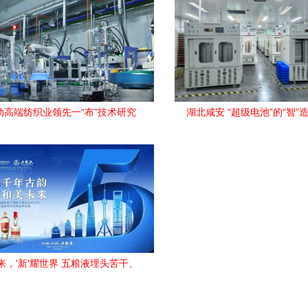
动高端纺织业领先一“布”技术研究
湖北咸安 “超级电池”的“智”
未来，'新'耀世界 五粮液埋头苦干、
踔厉奋发，做世界一流酒企