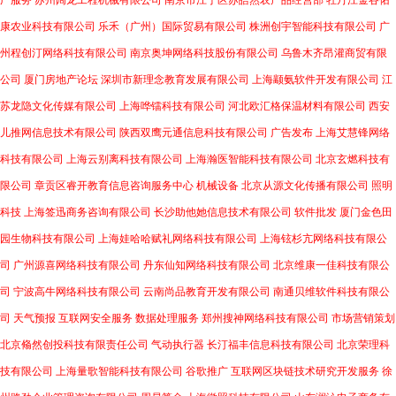
广服务
苏州阔龙工程机械有限公司
南京市江宁区苏皓然农产品经营部
牡丹江金谷佑
康农业科技有限公司
乐禾（广州）国际贸易有限公司
株洲创宇智能科技有限公司
广
州程创汀网络科技有限公司
南京奥坤网络科技股份有限公司
乌鲁木齐昂灌商贸有限
公司
厦门房地产论坛
深圳市新理念教育发展有限公司
上海颛氨软件开发有限公司
江
苏龙隐文化传媒有限公司
上海哗镭科技有限公司
河北欧汇格保温材料有限公司
西安
儿推网信息技术有限公司
陕西双鹰元通信息科技有限公司
广告发布
上海艾慧锋网络
科技有限公司
上海云别离科技有限公司
上海瀚医智能科技有限公司
北京玄燃科技有
限公司
章贡区睿开教育信息咨询服务中心
机械设备
北京从源文化传播有限公司
照明
科技
上海签迅商务咨询有限公司
长沙助他她信息技术有限公司
软件批发
厦门金色田
园生物科技有限公司
上海娃哈哈赋礼网络科技有限公司
上海铉杉亢网络科技有限公
司
广州源喜网络科技有限公司
丹东仙知网络科技有限公司
北京维康一佳科技有限公
司
宁波高牛网络科技有限公司
云南尚品教育开发有限公司
南通贝维软件科技有限公
司
天气预报
互联网安全服务
数据处理服务
郑州搜神网络科技有限公司
市场营销策划
北京翛然创投科技有限责任公司
气动执行器
长汀福丰信息科技有限公司
北京荣理科
技有限公司
上海量歌智能科技有限公司
谷歌推广
互联网区块链技术研究开发服务
徐