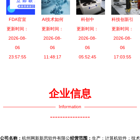
心城市
FDA官宣
AI技术如何
科创中
科技创新引
OTC上市流
更新时间：
革新新药研
更新时间：
更新时间：
心“核”动力
领西部高质
更新时间：
程重大改革
2026-08-
发 驱动创
2026-08-
| 志道生物
2026-08-
量发展 技
2026-08-
技术创新引
06
新与效率的
06
专注蛋白质
06
术研究驱动
06
领监管新范
23:57:55
11:48:17
革命
05:52:45
研究，
区域崛起
17:03:55
式
从“独创技
术”到“全球
领跑”
企业信息
Information
----------------
公司名称：
杭州网新新思软件有限公
经营范围：
生产：计算机软件；技术