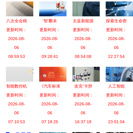
八次全会精
'智'酿未
太蓝新能源
探索生命密
神在基层丨
更新时间：
更新时间：
来，'新'耀
获数亿元融
更新时间：
更新时间：
码 生物科
唤醒沉睡科
2026-08-
世界 五粮
2026-08-
资，固态锂
2026-08-
学技术与计
2026-08-
技成果，绵
06
液埋头苦
06
电池技术引
06
算机的现代
06
阳加快建设
08:59:53
干、踔厉奋
09:28:41
领资本新热
08:54:08
22:27:54
融合
具有全国影
发，做世界
潮
响力的科技
一流酒企
创新中心
智能数控机
《汽车标准
攻克“卡脖
人工智能
床关键技术
更新时间：
更新时间：
汇编2008
更新时间：
子”技术！
更新时间：
+生物医药
2026-08-
研究
技术研究与
2026-08-
崂山区这家
2026-08-
宝山企业以
2026-08-
06
应用综述》
06
单位助力青
06
国际领先技
06
07:10:53
07:18:25
岛加快建设
16:37:18
术培育高端
23:01:04
全球海洋中
产品