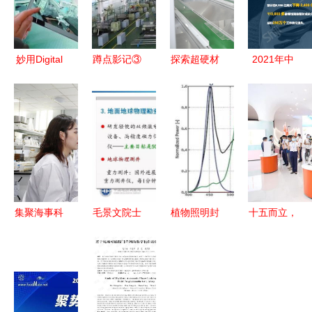
妙用Digital
蹲点影记③
探索超硬材
2021年中
Twin虚实融
丨机床创新
料世界 一
国餐饮业技
合，驱动智
为何这么
站式移动应
术发展研究
能制造升级
难？一
用平台引领
报告 以石
转型 技术
项“突破”就
行业新潮流
基信息为例
研究与实践
需要十几年
的软件解决
路径
方案深度剖
析
集聚海事科
毛景文院士
植物照明封
十五而立，
技资源，增
成矿理论与
装厂技术及
芭薇将靠谱
强自主创新
找矿技术研
产品研究现
基因刻入智
能力——大
究新进展与
状分析
造血液
连海事大学
未来展望