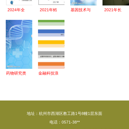
2024年全
2021年鳕
基因技术与
2021年长
球AI大模型
鱼肠行业市
软件技术
沙市食品检
全栈技术研
场细分趋势
医疗研究的
验检测技能
究报告 驱
与数字化管
双轮驱动
竞赛圆满落
动软件产业
理新篇
幕 技术研
新范式
究与人才培
育并进
药物研究类
金融科技浪
手机软件
潮中的手机
革新药物研
软件 发展
发与临床应
机遇与监管
用的新兴工
挑战
地址：杭州市西湖区教工路1号8幢1层东面
具
电话：0571-38**