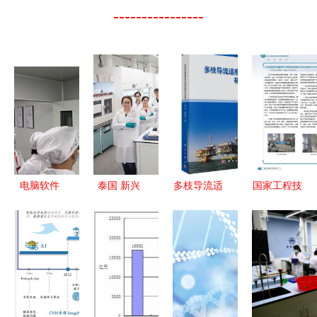
----------------
电脑软件
泰国 新兴
多枝导流适
国家工程技
数字世界的
生物塑料技
度出砂技术
术研究中心
构建基石
术研究基地
研究与应用
发布2015
的崛起之路
年度报告，
揭示手机软
件行业技术
发展新趋势