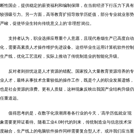
断性国企，提供稳定的薪资福利和编制保障，在当前经济下行压力下具有
较强吸引力。另一方面，高等教育扩招导致学历贬值，部分专业就业形势
严峻，促使毕业生转向传统意义上的‘非理想’岗位。
支持者认为，职业选择应尊重个人意愿，且现代卷烟生产已高度自动
化，需要高素质人才操作维护先进设备。这些毕业生运用计算机软件控制
生产线，优化工艺流程，实际上推动了传统制造业的智能化升级。
反对者则担忧这是人才资源的错配。国家投入大量教育资源培养的专
业人才，最终从事技术含量较低的操作工作，既是个人的职业发展遗憾，
也是社会资源的浪费。更有人质疑，这种现象反映出我国产业结构升级仍
任重道远。
值得思考的是，在数字化浪潮席卷各行业的今天，‘高学历低就业’现
象需要更辩证看待。随着工业4.0时代的到来，传统制造业与信息技术深
度融合，生产线上的电脑软件操作同样需要复合型人才。或许我们应当重