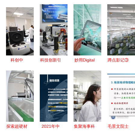
科创中
科技创新引
妙用Digital
蹲点影记③
心“核”动力
领西部高质
Twin虚实融
丨机床创新
| 志道生物
量发展 技
合，驱动智
为何这么
专注蛋白质
术研究驱动
能制造升级
难？一
研究，
区域崛起
转型 技术
项“突破”就
从“独创技
研究与实践
需要十几年
术”到“全球
路径
领跑”
探索超硬材
2021年中
集聚海事科
毛景文院士