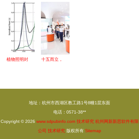
料世界 一
国餐饮业技
技资源，增
成矿理论与
站式移动应
术发展研究
强自主创新
找矿技术研
用平台引领
报告 以石
能力——大
究新进展与
行业新潮流
基信息为例
连海事大学
未来展望
的软件解决
学习贯彻党
方案深度剖
的二十大精
析
神，打造交
植物照明封
十五而立，
通强国建设
装厂技术及
芭薇将靠谱
试点高校样
产品研究现
基因刻入智
板
状分析
造血液
地址：杭州市西湖区教工路1号8幢1层东面
电话：0571-38**
Copyright © 2026
www.sdpubinfo.com
技术研究
杭州网新新思软件有限
公司
技术研究
版权所有
Sitemap