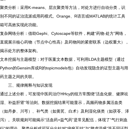
聚类分析：采用K-means、层次聚类等方法，对处方进行自动分类，识
别不同的证治流派或用药模式。Orange、R语言或MATLAB的统计工具
箱可高效实现此功能。
复杂网络分析：借助Gephi、Cytoscape等软件，构建“药物-处方”网络，
直观展示核心药物（节点中心性高）及药物间的紧密联系（边权重大），
揭示处方的整体架构。
文本挖掘与主题模型：对于医案文本数据，可利用LDA主题模型（通过
Python的Gensim库或R的topicmodels包）自动发现隐含的证型主题与用
药主题之间的关联。
三、规律阐释与知识发现
通过上述分析，可发现中医药治疗HHcy的组方常围绕“活血化瘀、健脾祛
湿、补益肝肾”等治则。数据挖掘结果可能显示，高频药物多属活血类
（如丹参、川芎）、补气类（如黄芪、白术）及利湿化痰类（如茯苓、泽
泻）。关联规则可能揭示“活血药+益气药”是常见配伍，体现了“气行则血
行”的理论。聚类分析或可区分出针对“痰瘀互结”与“脾虚湿盛”等不同证型