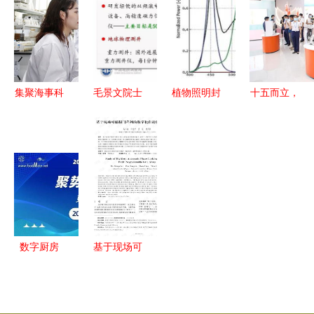
能制造升级
难？一
用平台引领
报告 以石
转型 技术
项“突破”就
行业新潮流
基信息为例
研究与实践
需要十几年
的软件解决
路径
方案深度剖
析
集聚海事科
毛景文院士
植物照明封
十五而立，
技资源，增
成矿理论与
装厂技术及
芭薇将靠谱
强自主创新
找矿技术研
产品研究现
基因刻入智
能力——大
究新进展与
状分析
造血液
连海事大学
未来展望
学习贯彻党
的二十大精
神，打造交
数字厨房
基于现场可
通强国建设
电脑软件如
编程门阵列
试点高校样
何驱动中式
的数字化自
板
菜肴工业化
动锁相技术