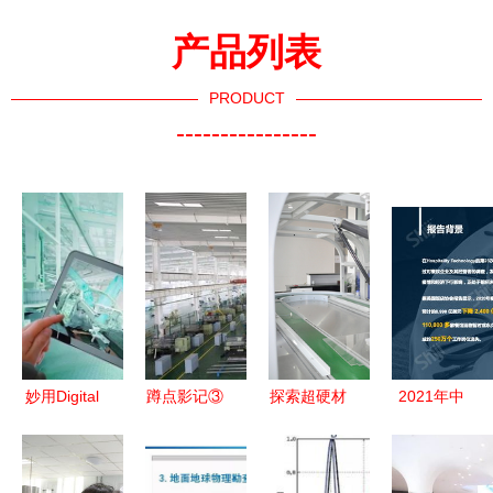
产品列表
PRODUCT
----------------
妙用Digital
蹲点影记③
探索超硬材
2021年中
Twin虚实融
丨机床创新
料世界 一
国餐饮业技
合，驱动智
为何这么
站式移动应
术发展研究